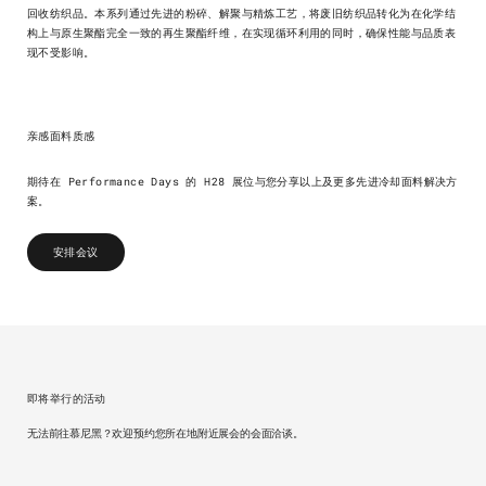
回收纺织品。本系列通过先进的粉碎、解聚与精炼工艺，将废旧纺织品转化为在化学结
构上与原生聚酯完全一致的再生聚酯纤维，在实现循环利用的同时，确保性能与品质表
现不受影响。
亲感面料质感
期待在 Performance Days 的 H28 展位与您分享以上及更多先进冷却面料解决方
案。
安排会议
即将举行的活动
无法前往慕尼黑？欢迎预约您所在地附近展会的会面洽谈。