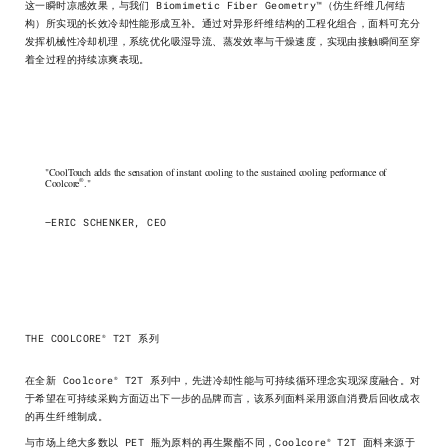
这一瞬时凉感效果，与我们 Biomimetic Fiber Geometry™（仿生纤维几何结
构）所实现的长效冷却性能形成互补。通过对异形纤维结构的工程化组合，面料可充分
发挥机械性冷却机理，系统优化吸湿导流、蒸发效率与干燥速度，实现由接触瞬间至穿
着全过程的持续凉爽表现。
"CoolTouch adds the sensation of instant cooling to the sustained cooling performance of
®
Coolcore
."
—ERIC SCHENKER, CEO
®
THE COOLCORE
T2T 系列
®
在全新 Coolcore
T2T 系列中，先进冷却性能与可持续循环理念实现深度融合。对
于希望在可持续采购方面迈出下一步的品牌而言，该系列面料采用源自消费后回收成衣
的再生纤维制成。
®
与市场上绝大多数以 PET 瓶为原料的再生聚酯不同，Coolcore
T2T 面料来源于