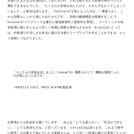
市場のさまざまな生地を試してみたものの、どれも粗すぎたり効果が薄かったりと、
満足できませんでした。
「
たくさんの生地を試したけど、どれも汗をかいてしまって
®
いました」と彼女は語ります。「Coolcore
を気に入ったのは、一番柔らかく、し
かも効果もしっかり感じられたからです。」自然の繊維構造を模倣することで、
®
Coolcore
ファブリックは優れた吸湿発散性と蒸発性を実現し、コーティングや化
学処理に頼らずともより涼しく快適な状態を長持ちさせます。Arielleにとって
は、約束通りの涼しさを本当に届ける冷感スリープウェアを作ることができる、とい
う信頼につながりました。
®
「たくさんの生地を試しました。Coolcore
が一番柔らかくて、機能も最高だった
のが気に入った点です。」
—ARIELLE COLE、ARID BLAYNE創設者
お客様からも好反応が届いています。「みんな『とても柔らかい』『毛玉ができな
い』『とても長持ちする』と言っています」とArielleは語ります。これまで夜中
に寝苦しさや暑さで悩んでいたお客様からは、より涼しく快適な眠りが実現したとの