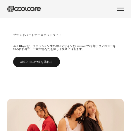
ブランドパートナースポットライト
®
Arid Blayneは、ファッション性の高いデザインとCoolcore
の冷却テクノロジーを
組み合わせて、一晩中あなたを涼しく快適に保ちます。
ARID BLAYNEを訪れる