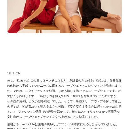
10.1.25
Arid Blayne
がこの夏にローンチしたとき、創設者のArielle Coleは、自分自身
の体験から実感していたニーズに応えるスリープウェア・コレクションを発表しまし
た。それは、スタイリッシュで快適、しかも涼しく過ごせるスリープウェアです。彼
女はこう説明します。
「
私はうつを抱えていて、SSRIを処方されていたのですが、
その副作用のひとつが夜間の発汗でした。そこで、冷感スリープウェアを探してみた
のですが、私が着たいと思えるような可愛くてワクワクするものは何もなかったんで
す。
」
ファッション業界での経験を活かして、彼女はスタイリッシュかつ実用的な
女性向けスリープウェアブランドを立ち上げることを決意しました。
最初から、Arielleは生地の肌触りがブランドの本質になると分かっていました。