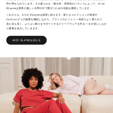
声が寄せられています。その柔らかさ・耐久性・実用性のバランスによって、Arid
Blayneは競争の激しい分野の中で際立つための信頼を獲得しています。
これからも、Arid Blayneは成長し続けます。新たなコレクションの発表や
®
Coolcore
との協業を継続しながら、ブランドのビジョン——気持ちよく着られて、
見た目も良く、よりよい眠りをサポートするスリープウェアを作る——を大切にしなが
ら事業を拡大していきます。
ARID BLAYNEを訪れる